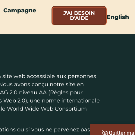
Campagne
J'AI BESOIN
English
D'AIDE
n site web accessible aux personnes
 Nous avons conçu notre site en
AG 2.0 niveau AA (Règles pour
us Web 2.0), une norme internationale
 le World Wide Web Consortium
ations ou si vous ne parvenez pas à
Quitter ma