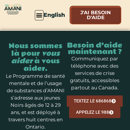
J'AI BESOIN
English
D'AIDE
Besoin d’aide
Nous sommes
maintenant ?
là pour
vous
aider
à vous
Communiquez par
téléphone avec des
aider.
services de crise
Le Programme de santé
gratuits, accessibles
mentale et de l’usage
partout au Canada.
de substances d’AMANI
s’adresse aux jeunes
TEXTEZ LE 686868
Noirs âgés de 12 à 29
ans, et est déployé à
APPELEZ LE 988
travers huit centres en
Ontario.